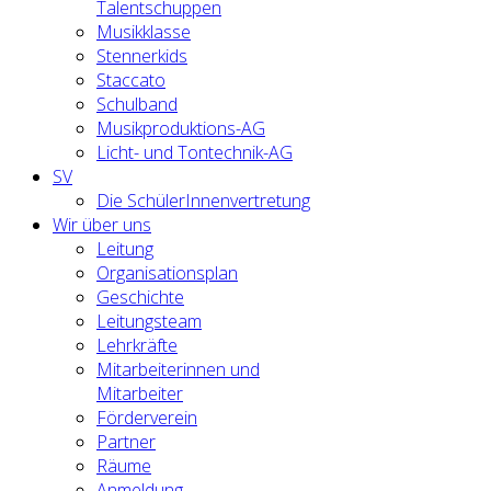
Talentschuppen
Musikklasse
Stennerkids
Staccato
Schulband
Musikproduktions-AG
Licht- und Tontechnik-AG
SV
Die SchülerInnenvertretung
Wir über uns
Leitung
Organisationsplan
Geschichte
Leitungsteam
Lehrkräfte
Mitarbeiterinnen und
Mitarbeiter
Förderverein
Partner
Räume
Anmeldung