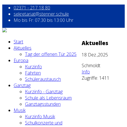
02371 - 217 18 80
sekretariat@stenner.schule
Mo bis Fr: 07:30 bis 13:00 Uhr
Start
Aktuelles
Aktuelles
Tag der offenen Tür 2025
18
Dez.,2025
Europa
Schmoldt
Kurzinfo
Info
Fahrten
Zugriffe: 1411
Schüleraustausch
Ganztag
Kurzinfo - Ganztag
Schule als Lebensraum
Ganztagsstunden
Musik
Kurzinfo Musik
Schulkonzerte und