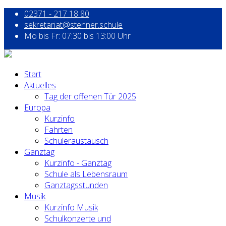
02371 - 217 18 80
sekretariat@stenner.schule
Mo bis Fr: 07:30 bis 13:00 Uhr
Start
Aktuelles
Tag der offenen Tür 2025
Europa
Kurzinfo
Fahrten
Schüleraustausch
Ganztag
Kurzinfo - Ganztag
Schule als Lebensraum
Ganztagsstunden
Musik
Kurzinfo Musik
Schulkonzerte und