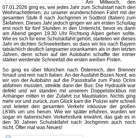
Am Mittwoch, den
07.01.2026 ging es, wie jedes Jahr zum Schulstart nach den
Weihnachtsferien, zu unserer wunderschönen Fahrt mit der
gesamten Stufe 8 nach Jochgrimm in Südtirol (Italien) zum
Skifahren. Dieses Jahr jedoch gingen wir am ersten Schultag
erst noch für fünf Stunden in den Unterricht, bevor es dann
am Abend gegen 19.30 Uhr Richtung Alpen gehen sollte.
Wie es sich für eine Schulskifahrt gehört, starteten wir dieses
Jahr im dichten Schneetreiben, so dass wir bis nach Bayern
tatsächlich deutlich langsamer vorankamen als in den letzten
Jahren, denn schon auf der Autobahn schaffte der immer
stärker werdende Schneefall die ersten weißen Pisten.
So ging es über München nach Österreich, den Brenner
hinauf und rein nach Italien. An der Ausfahrt Bozen Nord, wo
wir von der Autobahn auf die Passstraße zum Paso Oclini
abfahren mussten, streikte dann der Bus: Die Hydraulik war
defekt und wir standen mit unserem Doppelstockbus mit
Anhänger mitten in der Zufahrt zur Mautstation. Nichts ging
mehr vor und zurück, zum Glück kam die Polizei sehr schnell
und leitetet den gesamten Verkehr inklusive der großen
LKWs um uns herum. Wie wir später erfuhren, wurden wir
sogar im italienischen Verkehrsfunk erwähnt, das gab es in
den 30 Jahren Schulskifahrt nach Jochgrimm auch noch
nicht. Öfter mal was
Neues!