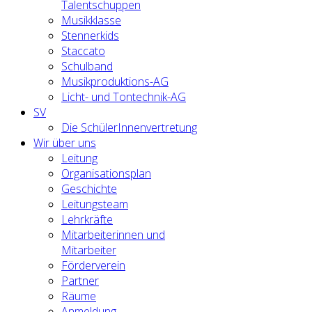
Talentschuppen
Musikklasse
Stennerkids
Staccato
Schulband
Musikproduktions-AG
Licht- und Tontechnik-AG
SV
Die SchülerInnenvertretung
Wir über uns
Leitung
Organisationsplan
Geschichte
Leitungsteam
Lehrkräfte
Mitarbeiterinnen und
Mitarbeiter
Förderverein
Partner
Räume
Anmeldung