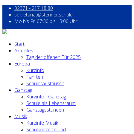
02371 - 217 18 80
sekretariat@stenner.schule
Mo bis Fr: 07:30 bis 13:00 Uhr
Start
Aktuelles
Tag der offenen Tür 2025
Europa
Kurzinfo
Fahrten
Schüleraustausch
Ganztag
Kurzinfo - Ganztag
Schule als Lebensraum
Ganztagsstunden
Musik
Kurzinfo Musik
Schulkonzerte und