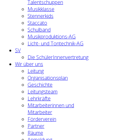
Talentschuppen
Musikklasse
Stennerkids
Staccato
Schulband
Musikproduktions-AG
Licht- und Tontechnik-AG
SV
Die SchülerInnenvertretung
Wir über uns
Leitung
Organisationsplan
Geschichte
Leitungsteam
Lehrkräfte
Mitarbeiterinnen und
Mitarbeiter
Förderverein
Partner
Räume
Anmeldung