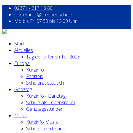
02371 - 217 18 80
sekretariat@stenner.schule
Mo bis Fr: 07:30 bis 13:00 Uhr
Start
Aktuelles
Tag der offenen Tür 2025
Europa
Kurzinfo
Fahrten
Schüleraustausch
Ganztag
Kurzinfo - Ganztag
Schule als Lebensraum
Ganztagsstunden
Musik
Kurzinfo Musik
Schulkonzerte und