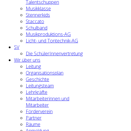
Talentschuppen
Musikklasse
Stennerkids
Staccato
Schulband
Musikproduktions-AG
Licht- und Tontechnik-AG
SV
Die SchülerInnenvertretung
Wir über uns
Leitung
Organisationsplan
Geschichte
Leitungsteam
Lehrkräfte
Mitarbeiterinnen und
Mitarbeiter
Förderverein
Partner
Räume
Anmeldung