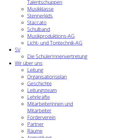
Talentschuppen
Musikklasse
Stennerkids
Staccato
Schulband
Musikproduktions-AG
Licht- und Tontechnik-AG
SV
Die SchülerInnenvertretung
Wir über uns
Leitung
Organisationsplan
Geschichte
Leitungsteam
Lehrkräfte
Mitarbeiterinnen und
Mitarbeiter
Förderverein
Partner
Räume
Anmeldung