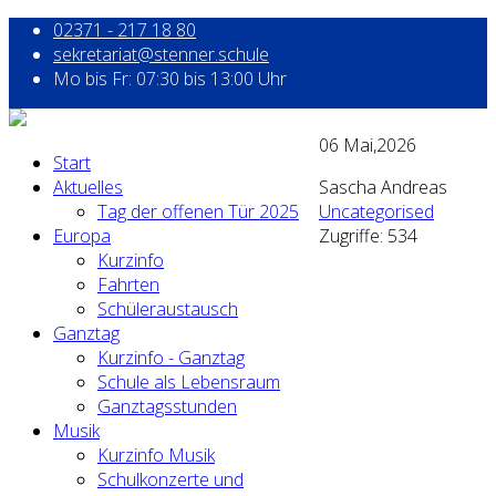
02371 - 217 18 80
sekretariat@stenner.schule
Mo bis Fr: 07:30 bis 13:00 Uhr
06
Mai,2026
Start
Aktuelles
Sascha Andreas
Tag der offenen Tür 2025
Uncategorised
Europa
Zugriffe: 534
Kurzinfo
Fahrten
Schüleraustausch
Ganztag
Kurzinfo - Ganztag
Schule als Lebensraum
Ganztagsstunden
Musik
Kurzinfo Musik
Schulkonzerte und