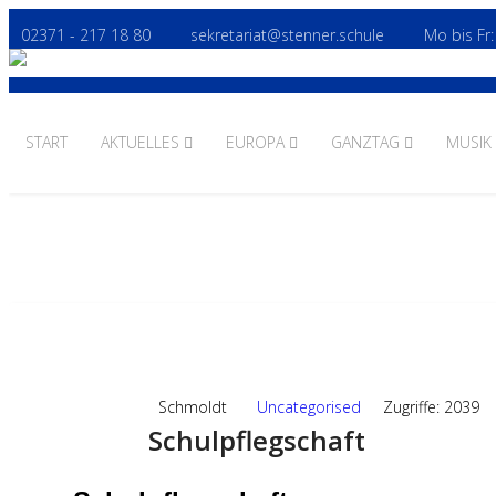
02371 - 217 18 80
sekretariat@stenner.schule
Mo bis Fr:
START
AKTUELLES
EUROPA
GANZTAG
MUSIK
11
SEP.,2024
Schmoldt
Uncategorised
Zugriffe: 2039
Schulpflegschaft