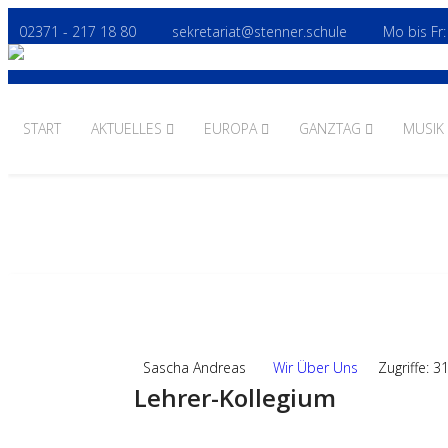
02371 - 217 18 80
sekretariat@stenner.schule
Mo bis Fr:
START
AKTUELLES
EUROPA
GANZTAG
MUSIK
09
DEZ.,2025
Sascha Andreas
Wir Über Uns
Zugriffe: 3
Lehrer-Kollegium
Weiterlesen: Lehrer-Kollegium