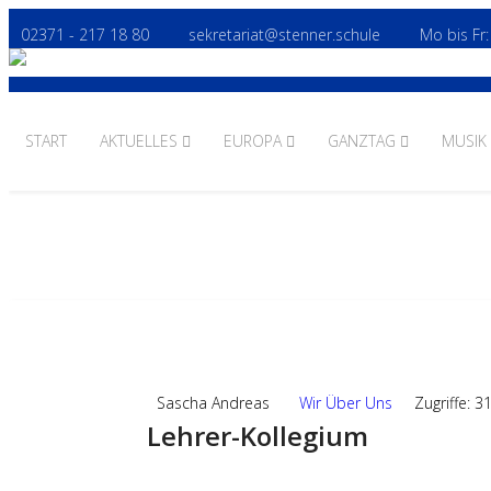
02371 - 217 18 80
sekretariat@stenner.schule
Mo bis Fr:
START
AKTUELLES
EUROPA
GANZTAG
MUSIK
09
DEZ.,2025
Sascha Andreas
Wir Über Uns
Zugriffe: 3
Lehrer-Kollegium
Weiterlesen: Lehrer-Kollegium