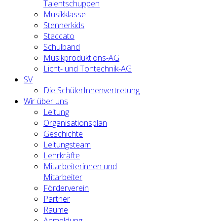
Talentschuppen
Musikklasse
Stennerkids
Staccato
Schulband
Musikproduktions-AG
Licht- und Tontechnik-AG
SV
Die SchülerInnenvertretung
Wir über uns
Leitung
Organisationsplan
Geschichte
Leitungsteam
Lehrkräfte
Mitarbeiterinnen und
Mitarbeiter
Förderverein
Partner
Räume
Anmeldung