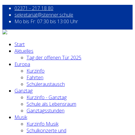
02371 - 217 18 80
sekretariat@stenner.schule
Mo bis Fr: 07:30 bis 13:00 Uhr
Start
Aktuelles
Tag der offenen Tür 2025
Europa
Kurzinfo
Fahrten
Schüleraustausch
Ganztag
Kurzinfo - Ganztag
Schule als Lebensraum
Ganztagsstunden
Musik
Kurzinfo Musik
Schulkonzerte und