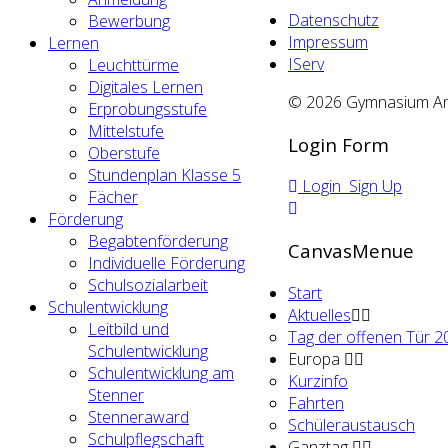
Datenschutz
Bewerbung
Impressum
Lernen
IServ
Leuchttürme
Digitales Lernen
© 2026 Gymnasium An d
Erprobungsstufe
Mittelstufe
Login Form
Oberstufe
Stundenplan Klasse 5
Login
Sign Up
Fächer
Förderung
Begabtenförderung
CanvasMenue
Individuelle Förderung
Schulsozialarbeit
Start
Schulentwicklung
Aktuelles
Leitbild und
Tag der offenen Tür 2
Schulentwicklung
Europa
Schulentwicklung am
Kurzinfo
Stenner
Fahrten
Stenneraward
Schüleraustausch
Schulpflegschaft
Ganztag