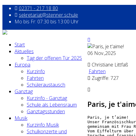
02371 - 217 18 80
sekretariat@stenner.schule
Mo bis Fr: 07:30 bis 13:00 Uhr
Start
Aktuelles
06
Nov.,2025
Tag der offenen Tür 2025
Europa
Christiane Littfaß
Kurzinfo
Fahrten
Fahrten
Zugriffe: 727
Schüleraustausch
Ganztag
Kurzinfo - Ganztag
Paris, je t'aim
Schule als Lebensraum
Ganztagsstunden
Musik
Paris, je t’aime! 
Unser Französischkur
Kurzinfo Musik
gemeinsam mit Frau R
Schulkonzerte und
Vom Eiffelturm über 
Sprache und französi