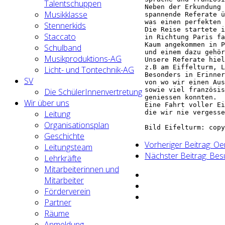
Talentschuppen
Neben der Erkundung 
Musikklasse
spannende Referate ü
was einen perfekten 
Stennerkids
Die Reise startete i
Staccato
in Richtung Paris fa
Kaum angekommen in P
Schulband
und einem dazu gehör
Musikproduktions-AG
Unsere Referate hiel
z.B am Eiffelturm, L
Licht- und Tontechnik-AG
Besonders in Erinner
SV
von wo wir einen Aus
sowie viel französis
Die SchülerInnenvertretung
geniessen konnten. 

Wir über uns
Eine Fahrt voller Ei
die wir nie vergesse
Leitung
Organisationsplan
Bild Eifelturm: copy
Geschichte
Vorheriger Beitrag: O
Leitungsteam
Nächster Beitrag: Bes
Lehrkräfte
Mitarbeiterinnen und
Mitarbeiter
Förderverein
Partner
Räume
Anmeldung