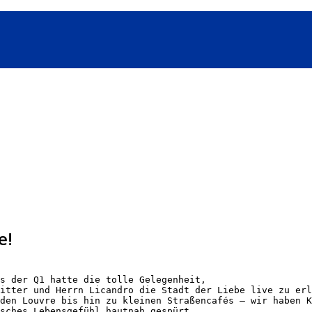
e!
s der Q1 hatte die tolle Gelegenheit, 
itter und Herrn Licandro die Stadt der Liebe live zu erl
den Louvre bis hin zu kleinen Straßencafés – wir haben K
sches Lebensgefühl hautnah gespürt.