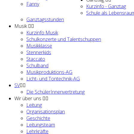
Fanny
Kurzinfo - Ganztag
Schule als Lebensrau
Ganztagsstunden
Musik
Kurzinfo Musik
Schulkonzerte und Talentschuppen
Musikklasse
Stennerkids
Staccato
Schulband
Musikproduktions-AG
Licht- und Tontechnik-AG
SV
Die SchülerInnenvertretung
Wir über uns
Leitung
Organisationsplan
Geschichte
Leitungsteam
Lehrkräfte