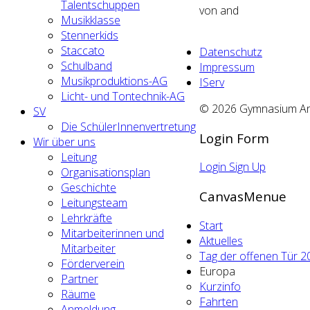
Talentschuppen
von
and
Musikklasse
Stennerkids
Staccato
Datenschutz
Schulband
Impressum
Musikproduktions-AG
IServ
Licht- und Tontechnik-AG
© 2026 Gymnasium An d
SV
Die SchülerInnenvertretung
Login Form
Wir über uns
Leitung
Login
Sign Up
Organisationsplan
Geschichte
CanvasMenue
Leitungsteam
Lehrkräfte
Start
Mitarbeiterinnen und
Aktuelles
Mitarbeiter
Tag der offenen Tür 2
Förderverein
Europa
Partner
Kurzinfo
Räume
Fahrten
Anmeldung