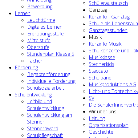
Schüleraustausch
Bewerbung
Ganztag
Lernen
Kurzinfo - Ganztag
Leuchttürme
Schule als Lebensrau
Digitales Lernen
Ganztagsstunden
Erprobungsstufe
Musik
Mittelstufe
Kurzinfo Musik
Oberstufe
Schulkonzerte und Ta
Stundenplan Klasse 5
Musikklasse
Fächer
Stennerkids
Förderung
Staccato
Begabtenförderung
Schulband
Individuelle Förderung
Musikproduktions-AG
Schulsozialarbeit
Licht- und Tontechnik
Schulentwicklung
SV
Leitbild und
Die SchülerInnenvertr
Schulentwicklung
Wir über uns
Schulentwicklung am
Leitung
Stenner
Organisationsplan
Stenneraward
Geschichte
Schulpflegschaft