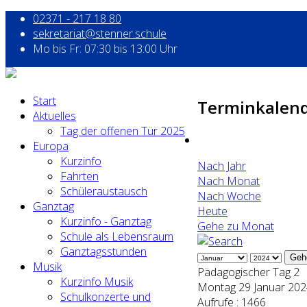
02371 - 217 18 80
sekretariat@stenner.schule
Mo bis Fr: 07:30 bis 13:00 Uhr
Start
Terminkalen
Aktuelles
Tag der offenen Tür 2025
Europa
Kurzinfo
Nach Jahr
Fahrten
Nach Monat
Schüleraustausch
Nach Woche
Ganztag
Heute
Kurzinfo - Ganztag
Gehe zu Monat
Schule als Lebensraum
Ganztagsstunden
Geh
Musik
Pädagogischer Tag 2
Kurzinfo Musik
Montag 29 Januar 202
Schulkonzerte und
Aufrufe
: 1466