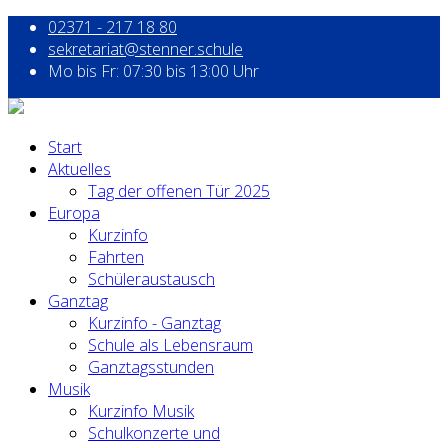
02371 - 217 18 80
sekretariat@stenner.schule
Mo bis Fr: 07:30 bis 13:00 Uhr
Start
Aktuelles
Tag der offenen Tür 2025
Europa
Kurzinfo
Fahrten
Schüleraustausch
Ganztag
Kurzinfo - Ganztag
Schule als Lebensraum
Ganztagsstunden
Musik
Kurzinfo Musik
Schulkonzerte und