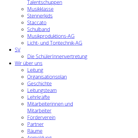
Talentschuppen
Musikklasse
Stennerkids
Staccato
Schulband
Musikproduktions-AG
Licht- und Tontechnik-AG
SV
Die SchülerInnenvertretung
Wir über uns
Leitung
Organisationsplan
Geschichte
Leitungsteam
Lehrkräfte
Mitarbeiterinnen und
Mitarbeiter
Förderverein
Partner
Räume
Anmeldung