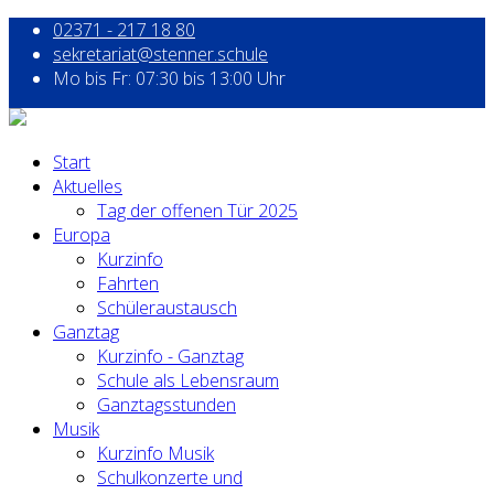
02371 - 217 18 80
sekretariat@stenner.schule
Mo bis Fr: 07:30 bis 13:00 Uhr
Start
Aktuelles
Tag der offenen Tür 2025
Europa
Kurzinfo
Fahrten
Schüleraustausch
Ganztag
Kurzinfo - Ganztag
Schule als Lebensraum
Ganztagsstunden
Musik
Kurzinfo Musik
Schulkonzerte und