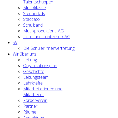
Talentschuppen
Musikklasse
Stennerkids
Staccato
Schulband
Musikproduktions-AG
Licht- und Tontechnik-AG
SV
Die SchülerInnenvertretung
Wir über uns
Leitung
Organisationsplan
Geschichte
Leitungsteam
Lehrkräfte
Mitarbeiterinnen und
Mitarbeiter
Förderverein
Partner
Räume
Anmeldung