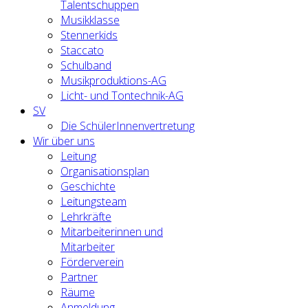
Talentschuppen
Musikklasse
Stennerkids
Staccato
Schulband
Musikproduktions-AG
Licht- und Tontechnik-AG
SV
Die SchülerInnenvertretung
Wir über uns
Leitung
Organisationsplan
Geschichte
Leitungsteam
Lehrkräfte
Mitarbeiterinnen und
Mitarbeiter
Förderverein
Partner
Räume
Anmeldung