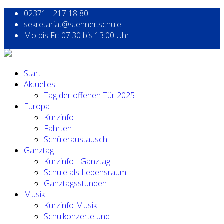
02371 - 217 18 80
sekretariat@stenner.schule
Mo bis Fr: 07:30 bis 13:00 Uhr
Start
Aktuelles
Tag der offenen Tür 2025
Europa
Kurzinfo
Fahrten
Schüleraustausch
Ganztag
Kurzinfo - Ganztag
Schule als Lebensraum
Ganztagsstunden
Musik
Kurzinfo Musik
Schulkonzerte und