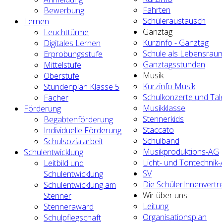
Fahrten
Bewerbung
Schüleraustausch
Lernen
Ganztag
Leuchttürme
Kurzinfo - Ganztag
Digitales Lernen
Schule als Lebensrau
Erprobungsstufe
Ganztagsstunden
Mittelstufe
Musik
Oberstufe
Kurzinfo Musik
Stundenplan Klasse 5
Schulkonzerte und Ta
Fächer
Musikklasse
Förderung
Stennerkids
Begabtenförderung
Staccato
Individuelle Förderung
Schulband
Schulsozialarbeit
Musikproduktions-AG
Schulentwicklung
Licht- und Tontechnik
Leitbild und
SV
Schulentwicklung
Die SchülerInnenvertr
Schulentwicklung am
Wir über uns
Stenner
Leitung
Stenneraward
Organisationsplan
Schulpflegschaft