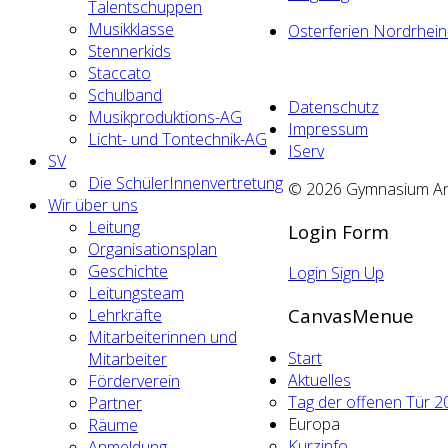
Talentschuppen
Musikklasse
Osterferien Nordrhei
Stennerkids
Staccato
Schulband
Datenschutz
Musikproduktions-AG
Impressum
Licht- und Tontechnik-AG
IServ
SV
Die SchülerInnenvertretung
© 2026 Gymnasium An d
Wir über uns
Leitung
Login Form
Organisationsplan
Geschichte
Login
Sign Up
Leitungsteam
CanvasMenue
Lehrkräfte
Mitarbeiterinnen und
Start
Mitarbeiter
Aktuelles
Förderverein
Tag der offenen Tür 2
Partner
Europa
Räume
Kurzinfo
Anmeldung