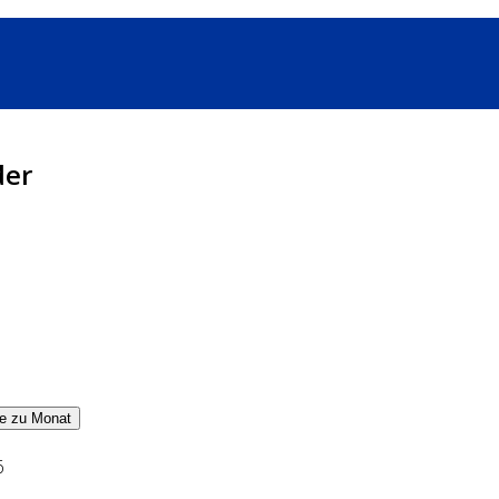
der
e zu Monat
6