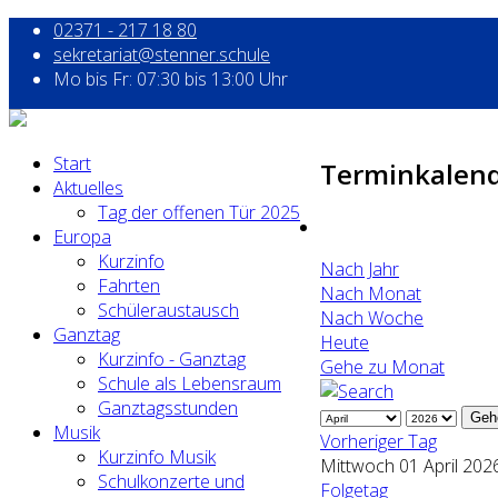
02371 - 217 18 80
sekretariat@stenner.schule
Mo bis Fr: 07:30 bis 13:00 Uhr
Start
Terminkalen
Aktuelles
Tag der offenen Tür 2025
Europa
Kurzinfo
Nach Jahr
Fahrten
Nach Monat
Schüleraustausch
Nach Woche
Ganztag
Heute
Kurzinfo - Ganztag
Gehe zu Monat
Schule als Lebensraum
Ganztagsstunden
Geh
Musik
Vorheriger Tag
Kurzinfo Musik
Mittwoch 01 April 202
Schulkonzerte und
Folgetag