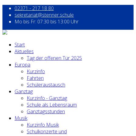
02371 - 217 18 80
sekretariat@stenner.schule
Mo bis Fr: 07:30 bis 13:00 Uhr
Start
Aktuelles
Tag der offenen Tür 2025
Europa
Kurzinfo
Fahrten
Schüleraustausch
Ganztag
Kurzinfo - Ganztag
Schule als Lebensraum
Ganztagsstunden
Musik
Kurzinfo Musik
Schulkonzerte und