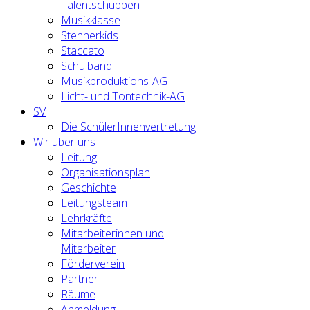
Talentschuppen
Musikklasse
Stennerkids
Staccato
Schulband
Musikproduktions-AG
Licht- und Tontechnik-AG
SV
Die SchülerInnenvertretung
Wir über uns
Leitung
Organisationsplan
Geschichte
Leitungsteam
Lehrkräfte
Mitarbeiterinnen und
Mitarbeiter
Förderverein
Partner
Räume
Anmeldung