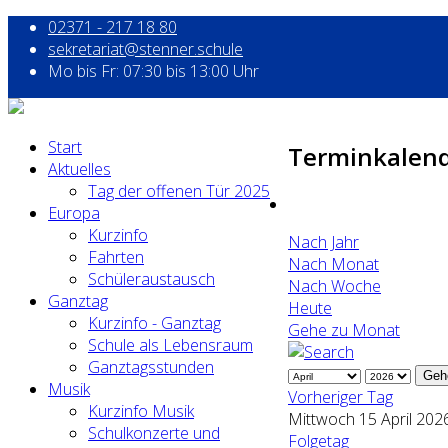
02371 - 217 18 80
sekretariat@stenner.schule
Mo bis Fr: 07:30 bis 13:00 Uhr
Start
Terminkalen
Aktuelles
Tag der offenen Tür 2025
Europa
Kurzinfo
Nach Jahr
Fahrten
Nach Monat
Schüleraustausch
Nach Woche
Ganztag
Heute
Kurzinfo - Ganztag
Gehe zu Monat
Schule als Lebensraum
Ganztagsstunden
Geh
Musik
Vorheriger Tag
Kurzinfo Musik
Mittwoch 15 April 202
Schulkonzerte und
Folgetag