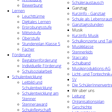
Schüleraustausch
Bewerbung
Ganztag
Lernen
Kurzinfo - Ganztag
Leuchttürme
Schule als Lebensrau
Digitales Lernen
Ganztagsstunden
Erprobungsstufe
Musik
Mittelstufe
Kurzinfo Musik
Oberstufe
Schulkonzerte und Ta
Stundenplan Klasse 5
Musikklasse
Fächer
Stennerkids
Förderung
Staccato
Begabtenförderung
Schulband
Individuelle Förderung
Musikproduktions-AG
Schulsozialarbeit
Licht- und Tontechnik
Schulentwicklung
SV
Leitbild und
Die SchülerInnenvertr
Schulentwicklung
Wir über uns
Schulentwicklung am
Leitung
Stenner
Organisationsplan
Stenneraward
Geschichte
Schulpflegschaft