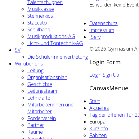
Talentschuppen
Es wurden keine Even
Musikklasse
Stennerkids
Staccato
Datenschutz
Schulband
Impressum
Musikproduktions-AG
IServ
Licht- und Tontechnik-AG
© 2026 Gymnasium An d
SV
Die SchülerInnenvertretung
Login Form
Wir über uns
Leitung
Login
Sign Up
Organisationsplan
Geschichte
CanvasMenue
Leitungsteam
Lehrkräfte
Start
Mitarbeiterinnen und
Aktuelles
Mitarbeiter
Tag der offenen Tür 2
Förderverein
Europa
Partner
Kurzinfo
Räume
Fahrten
Anmeldung