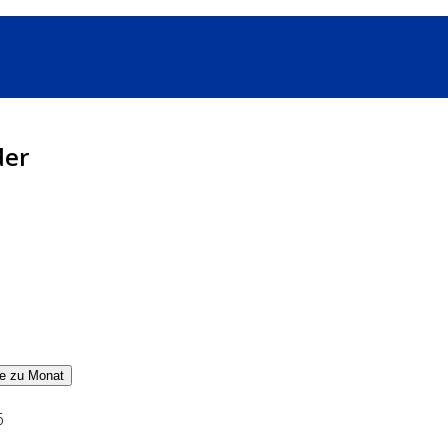
der
e zu Monat
6