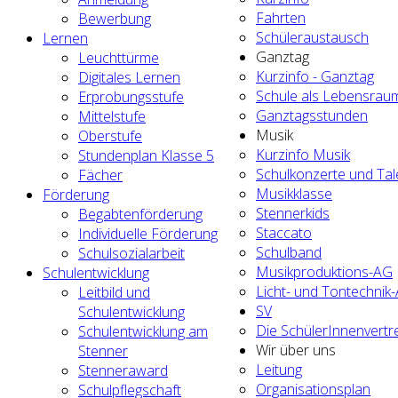
Fahrten
Bewerbung
Schüleraustausch
Lernen
Ganztag
Leuchttürme
Kurzinfo - Ganztag
Digitales Lernen
Schule als Lebensrau
Erprobungsstufe
Ganztagsstunden
Mittelstufe
Musik
Oberstufe
Kurzinfo Musik
Stundenplan Klasse 5
Schulkonzerte und Ta
Fächer
Musikklasse
Förderung
Stennerkids
Begabtenförderung
Staccato
Individuelle Förderung
Schulband
Schulsozialarbeit
Musikproduktions-AG
Schulentwicklung
Licht- und Tontechnik
Leitbild und
SV
Schulentwicklung
Die SchülerInnenvertr
Schulentwicklung am
Wir über uns
Stenner
Leitung
Stenneraward
Organisationsplan
Schulpflegschaft