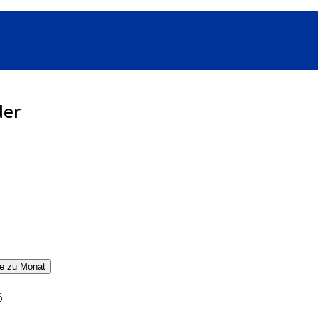
der
e zu Monat
6