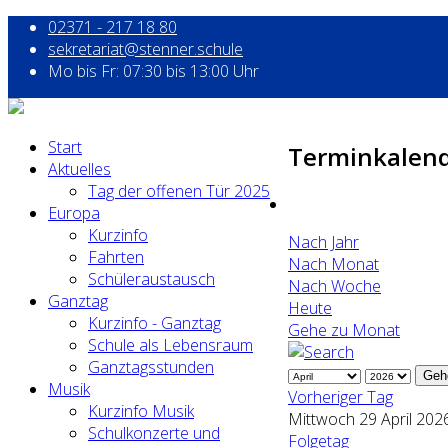
02371 - 217 18 80
sekretariat@stenner.schule
Mo bis Fr: 07:30 bis 13:00 Uhr
Start
Terminkalen
Aktuelles
Tag der offenen Tür 2025
Europa
Kurzinfo
Nach Jahr
Fahrten
Nach Monat
Schüleraustausch
Nach Woche
Ganztag
Heute
Kurzinfo - Ganztag
Gehe zu Monat
Schule als Lebensraum
Ganztagsstunden
Geh
Musik
Vorheriger Tag
Kurzinfo Musik
Mittwoch 29 April 202
Schulkonzerte und
Folgetag