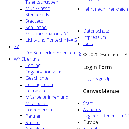
Talentschuppen
Musikklasse
Fahrt nach Frankreich
Stennerkids
Staccato
Schulband
Datenschutz
Musikproduktions-AG
Impressum
Licht- und Tontechnik-AG
IServ
SV
Die SchülerInnenvertretung
© 2026 Gymnasium An d
Wir über uns
Leitung
Login Form
Organisationsplan
Geschichte
Login
Sign Up
Leitungsteam
CanvasMenue
Lehrkräfte
Mitarbeiterinnen und
Start
Mitarbeiter
Aktuelles
Förderverein
Tag der offenen Tür 2
Partner
Europa
Räume
Kurzinfo
Anmeldung