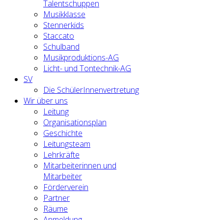
Talentschuppen
Musikklasse
Stennerkids
Staccato
Schulband
Musikproduktions-AG
Licht- und Tontechnik-AG
SV
Die SchülerInnenvertretung
Wir über uns
Leitung
Organisationsplan
Geschichte
Leitungsteam
Lehrkräfte
Mitarbeiterinnen und
Mitarbeiter
Förderverein
Partner
Räume
Anmeldung