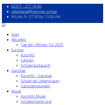
02371 - 217 18 80
sekretariat@stenner.schule
Mo bis Fr: 07:30 bis 13:00 Uhr
Start
Aktuelles
Tag der offenen Tür 2025
Europa
Kurzinfo
Fahrten
Schüleraustausch
Ganztag
Kurzinfo - Ganztag
Schule als Lebensraum
Ganztagsstunden
Musik
Kurzinfo Musik
Schulkonzerte und