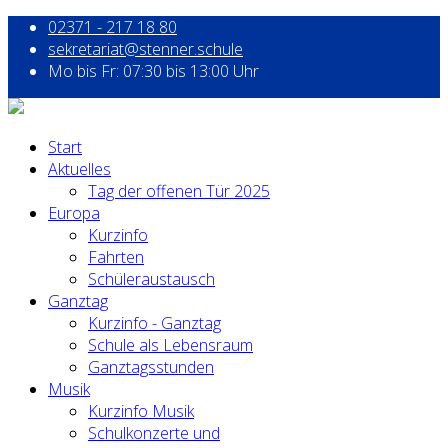
02371 - 217 18 80
sekretariat@stenner.schule
Mo bis Fr: 07:30 bis 13:00 Uhr
Start
Aktuelles
Tag der offenen Tür 2025
Europa
Kurzinfo
Fahrten
Schüleraustausch
Ganztag
Kurzinfo - Ganztag
Schule als Lebensraum
Ganztagsstunden
Musik
Kurzinfo Musik
Schulkonzerte und