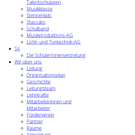
Talentschuppen
Musikklasse
Stennerkids
Staccato
Schulband
Musikproduktions-AG
Licht- und Tontechnik-AG
SV
Die SchülerInnenvertretung
Wir über uns
Leitung
Organisationsplan
Geschichte
Leitungsteam
Lehrkräfte
Mitarbeiterinnen und
Mitarbeiter
Förderverein
Partner
Räume
Anmeldung