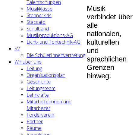
Talentschuppen
Musik
Musikklasse
Stennerkids
verbindet über
Staccato
alle
Schulband
nationalen,
Musikproduktions-AG
kulturellen
Licht- und Tontechnik-AG
SV
und
Die SchülerInnenvertretung
sprachlichen
Wir über uns
Grenzen
Leitung
hinweg.
Organisationsplan
Geschichte
Leitungsteam
Lehrkräfte
Mitarbeiterinnen und
Mitarbeiter
Förderverein
Partner
Räume
Anmeldung