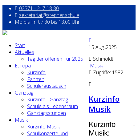
02371 - 217 18 80
sekretariat@stenner.schule
Mo bis Fr: 07:30 bis 13:00 Uhr
Start
15
Aug.,2025
Aktuelles
Tag der offenen Tür 2025
Schmoldt
Europa
Musik
Kurzinfo
Zugriffe: 1582
Fahrten
Schüleraustausch
Ganztag
Kurzinfo
Kurzinfo - Ganztag
Schule als Lebensraum
Musik
Ganztagsstunden
Musik
Kurzinfo -
Kurzinfo Musik
Musik:
Schulkonzerte und