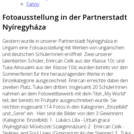
Fanny
Fotoausstellung in der Partnerstadt
Nyíregyháza
Gestern wurde in unserer Partnerstadt Nyíregyháza in
Ungarn eine Fotoausstellung mit Werken von ungarischen
und deutschen SchülerInnen eröffnet. Zwei unserer
talentierten Schüler, Emircan Celik aus der Klasse 10c und
Tuka Alnouaimi aus der Klasse 10d, wurden bereits vor den
Sommerferien für ihre herausragenden Werke in der
Einzelkategorie ausgezeichnet. Emircan erreichte dabei den
zweiten Platz, Tuka den dritten. Insgesamt 20 SchülerInnen
nahmen an dem Fotowettbewerb mit dem Titel „My World“
teil, der bereits im Frühjahr ausgeschrieben wurde. Sie
reichten insgesamt 114 Fotos in den Kategorien „Einzelbild“
und „Serie“ ein. Hier sind die Bilder von den 3 Gewinnern
(Kategorie: Einzelbild): 1. Lukács Lilla - Urban grace
(Nyíregyházi Művészeti Szakgimnázium) 2. Emircan Celik -
Skylines and Soul Lines (Gymnasium An der Stenner) 3. Tuka