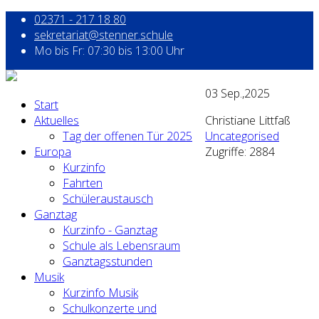
02371 - 217 18 80
sekretariat@stenner.schule
Mo bis Fr: 07:30 bis 13:00 Uhr
03
Sep.,2025
Start
Aktuelles
Christiane Littfaß
Tag der offenen Tür 2025
Uncategorised
Europa
Zugriffe: 2884
Kurzinfo
Fahrten
Schüleraustausch
Ganztag
Kurzinfo - Ganztag
Schule als Lebensraum
Ganztagsstunden
Musik
Kurzinfo Musik
Schulkonzerte und