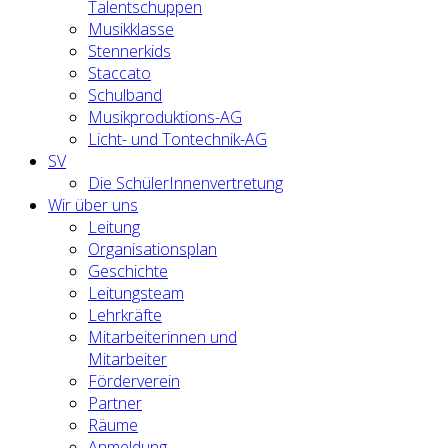
Talentschuppen
Musikklasse
Stennerkids
Staccato
Schulband
Musikproduktions-AG
Licht- und Tontechnik-AG
SV
Die SchülerInnenvertretung
Wir über uns
Leitung
Organisationsplan
Geschichte
Leitungsteam
Lehrkräfte
Mitarbeiterinnen und
Mitarbeiter
Förderverein
Partner
Räume
Anmeldung