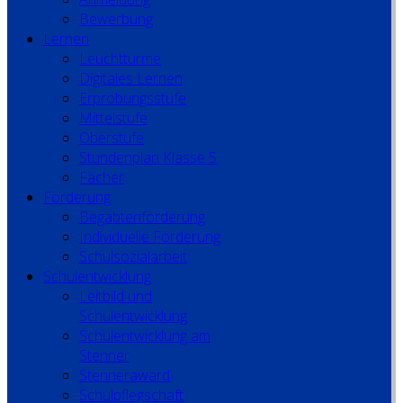
Bewerbung
Lernen
Leuchttürme
Digitales Lernen
Erprobungsstufe
Mittelstufe
Oberstufe
Stundenplan Klasse 5
Fächer
Förderung
Begabtenförderung
Individuelle Förderung
Schulsozialarbeit
Schulentwicklung
Leitbild und
Schulentwicklung
Schulentwicklung am
Stenner
Stenneraward
Schulpflegschaft