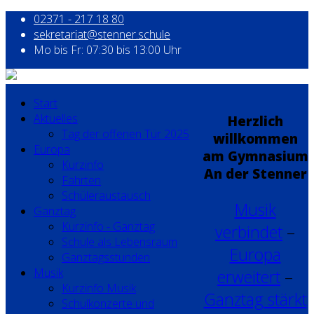
02371 - 217 18 80
sekretariat@stenner.schule
Mo bis Fr: 07:30 bis 13:00 Uhr
Start
Aktuelles
Herzlich
Tag der offenen Tür 2025
willkommen
Europa
am Gymnasium
Kurzinfo
An der Stenner
Fahrten
Schüleraustausch
Musik
Ganztag
Kurzinfo - Ganztag
verbindet
–
Schule als Lebensraum
Europa
Ganztagsstunden
Musik
erweitert
–
Kurzinfo Musik
Ganztag stärkt
Schulkonzerte und