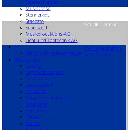
Talentschuppen
Musikklasse
Stennerkids
Staccato
Aktuelle Termine
Schulband
Musikproduktions-AG
Licht- und Tontechnik-AG
SV
Ehemailgentreffen
Die SchülerInnenvertretung
am 3.07.2026
Wir über uns
Leitung
Organisationsplan
Geschichte
Leitungsteam
Lehrkräfte
Mitarbeiterinnen und
Mitarbeiter
Förderverein
Partner
Räume
Anmeldung