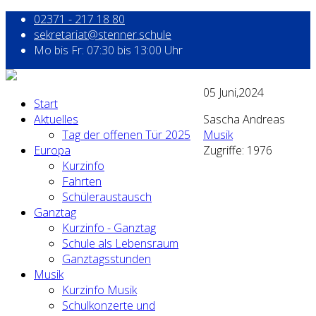
02371 - 217 18 80
sekretariat@stenner.schule
Mo bis Fr: 07:30 bis 13:00 Uhr
05
Juni,2024
Start
Aktuelles
Sascha Andreas
Tag der offenen Tür 2025
Musik
Europa
Zugriffe: 1976
Kurzinfo
Fahrten
Schüleraustausch
Ganztag
Kurzinfo - Ganztag
Schule als Lebensraum
Ganztagsstunden
Musik
Kurzinfo Musik
Schulkonzerte und