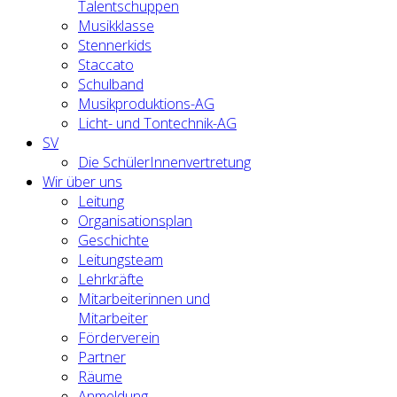
Talentschuppen
Musikklasse
Stennerkids
Staccato
Schulband
Musikproduktions-AG
Licht- und Tontechnik-AG
SV
Die SchülerInnenvertretung
Wir über uns
Leitung
Organisationsplan
Geschichte
Leitungsteam
Lehrkräfte
Mitarbeiterinnen und
Mitarbeiter
Förderverein
Partner
Räume
Anmeldung