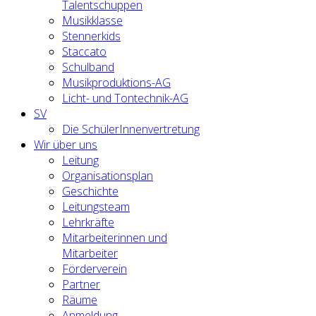
Talentschuppen
Musikklasse
Stennerkids
Staccato
Schulband
Musikproduktions-AG
Licht- und Tontechnik-AG
SV
Die SchülerInnenvertretung
Wir über uns
Leitung
Organisationsplan
Geschichte
Leitungsteam
Lehrkräfte
Mitarbeiterinnen und
Mitarbeiter
Förderverein
Partner
Räume
Anmeldung