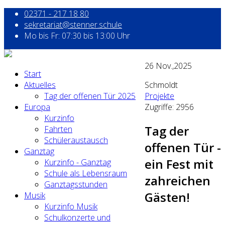
02371 - 217 18 80
sekretariat@stenner.schule
Mo bis Fr: 07:30 bis 13:00 Uhr
26
Nov.,2025
Start
Aktuelles
Schmoldt
Tag der offenen Tür 2025
Projekte
Europa
Zugriffe: 2956
Kurzinfo
Tag der
Fahrten
Schüleraustausch
offenen Tür -
Ganztag
ein Fest mit
Kurzinfo - Ganztag
Schule als Lebensraum
zahreichen
Ganztagsstunden
Gästen!
Musik
Kurzinfo Musik
Schulkonzerte und