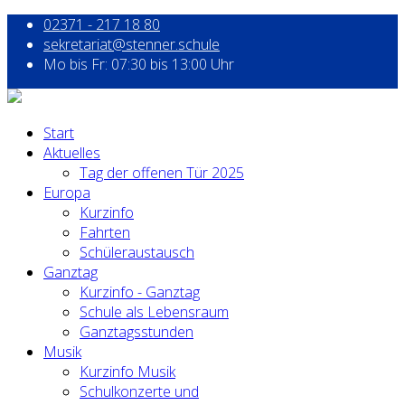
02371 - 217 18 80
sekretariat@stenner.schule
Mo bis Fr: 07:30 bis 13:00 Uhr
Start
Aktuelles
Tag der offenen Tür 2025
Europa
Kurzinfo
Fahrten
Schüleraustausch
Ganztag
Kurzinfo - Ganztag
Schule als Lebensraum
Ganztagsstunden
Musik
Kurzinfo Musik
Schulkonzerte und