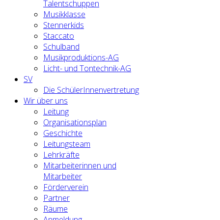
Talentschuppen
Musikklasse
Stennerkids
Staccato
Schulband
Musikproduktions-AG
Licht- und Tontechnik-AG
SV
Die SchülerInnenvertretung
Wir über uns
Leitung
Organisationsplan
Geschichte
Leitungsteam
Lehrkräfte
Mitarbeiterinnen und
Mitarbeiter
Förderverein
Partner
Räume
Anmeldung