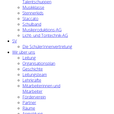
Talentschuppen
Musikklasse
Stennerkids
Staccato
Schulband
Musikproduktions-AG
Licht- und Tontechnik-AG
SV
Die SchülerInnenvertretung
Wir über uns
Leitung
Organisationsplan
Geschichte
Leitungsteam
Lehrkräfte
Mitarbeiterinnen und
Mitarbeiter
Förderverein
Partner
Räume
Anmeldung