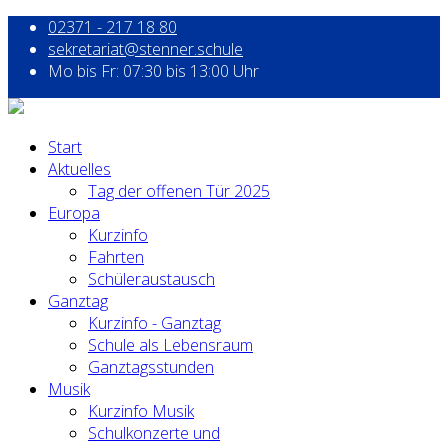
02371 - 217 18 80
sekretariat@stenner.schule
Mo bis Fr: 07:30 bis 13:00 Uhr
Start
Aktuelles
Tag der offenen Tür 2025
Europa
Kurzinfo
Fahrten
Schüleraustausch
Ganztag
Kurzinfo - Ganztag
Schule als Lebensraum
Ganztagsstunden
Musik
Kurzinfo Musik
Schulkonzerte und