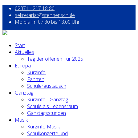
02371 - 217 18 80
sekretariat@stenner.schule
Mo bis Fr: 07:30 bis 13:00 Uhr
Start
Aktuelles
Tag der offenen Tür 2025
Europa
Kurzinfo
Fahrten
Schüleraustausch
Ganztag
Kurzinfo - Ganztag
Schule als Lebensraum
Ganztagsstunden
Musik
Kurzinfo Musik
Schulkonzerte und