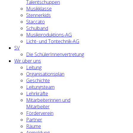
Talentschuppen
Musikklasse
Stennerkids
Staccato
Schulband
Musikproduktions-AG
Licht- und Tontechnik-AG
SV
Die SchülerInnenvertretung
Wir über uns
Leitung
Organisationsplan
Geschichte
Leitungsteam
Lehrkräfte
Mitarbeiterinnen und
Mitarbeiter
Förderverein
Partner
Räume
Anmeldung