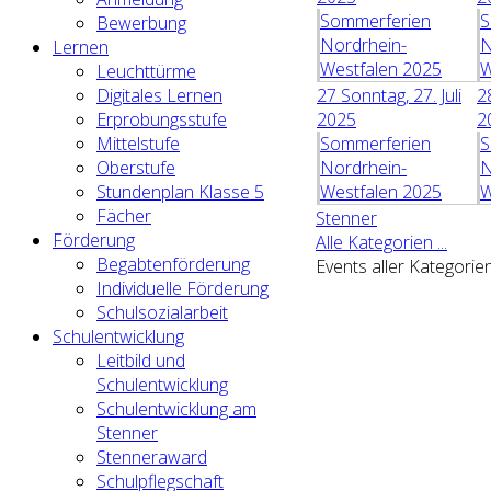
Sommerferien
S
Bewerbung
Nordrhein-
N
Lernen
Westfalen 2025
W
Leuchttürme
27
Sonntag, 27. Juli
2
Digitales Lernen
2025
2
Erprobungsstufe
Sommerferien
S
Mittelstufe
Nordrhein-
N
Oberstufe
Westfalen 2025
W
Stundenplan Klasse 5
Fächer
Stenner
Förderung
Alle Kategorien ...
Begabtenförderung
Events aller Kategorie
Individuelle Förderung
Schulsozialarbeit
Schulentwicklung
Leitbild und
Schulentwicklung
Schulentwicklung am
Stenner
Stenneraward
Schulpflegschaft