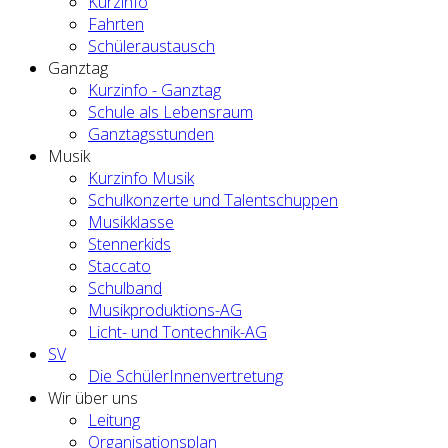
Kurzinfo
Fahrten
Schüleraustausch
Ganztag
Kurzinfo - Ganztag
Schule als Lebensraum
Ganztagsstunden
Musik
Kurzinfo Musik
Schulkonzerte und Talentschuppen
Musikklasse
Stennerkids
Staccato
Schulband
Musikproduktions-AG
Licht- und Tontechnik-AG
SV
Die SchülerInnenvertretung
Wir über uns
Leitung
Organisationsplan