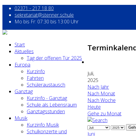
02371 - 217 18 80
sekretariat@stenner.schule
Mo bis Fr: 07:30 bis 13:00 Uhr
Start
Terminkalen
Aktuelles
Tag der offenen Tür 2025
Europa
Kurzinfo
Juli,
Fahrten
2025
Schüleraustausch
Nach Jahr
Ganztag
Nach Monat
Kurzinfo - Ganztag
Nach Woche
Schule als Lebensraum
Heute
Ganztagsstunden
Gehe zu Monat
Musik
Kurzinfo Musik
Geh
Schulkonzerte und
Juni