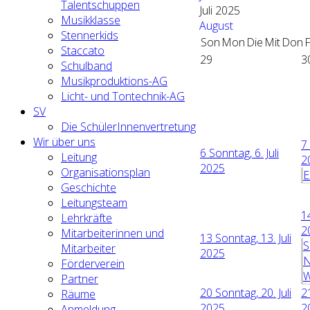
Talentschuppen
Juli 2025
Musikklasse
August
Stennerkids
Son
Mon
Die
Mit
Don
F
Staccato
29
3
Schulband
Musikproduktions-AG
Licht- und Tontechnik-AG
SV
Die SchülerInnenvertretung
Wir über uns
7
6
Sonntag, 6. Juli
Leitung
2
2025
Organisationsplan
E
Geschichte
Leitungsteam
1
Lehrkräfte
2
Mitarbeiterinnen und
13
Sonntag, 13. Juli
S
Mitarbeiter
2025
N
Förderverein
W
Partner
20
Sonntag, 20. Juli
2
Räume
2025
2
Anmeldung