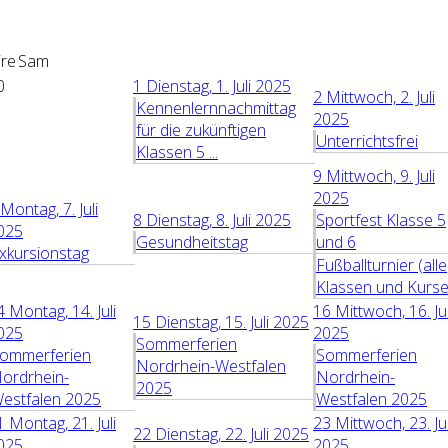
re
Sam
0
1
Dienstag, 1. Juli 2025
2
Mittwoch, 2. Juli
Kennenlernnachmittag
2025
für die zukünftigen
Unterrichtsfrei
Klassen 5 ...
9
Mittwoch, 9. Juli
2025
Montag, 7. Juli
8
Dienstag, 8. Juli 2025
Sportfest Klasse 5
025
Gesundheitstag
und 6
xkursionstag
Fußballturnier (alle
Klassen und Kurse
4
Montag, 14. Juli
16
Mittwoch, 16. Jul
15
Dienstag, 15. Juli 2025
025
2025
Sommerferien
ommerferien
Sommerferien
Nordrhein-Westfalen
ordrhein-
Nordrhein-
2025
estfalen 2025
Westfalen 2025
1
Montag, 21. Juli
23
Mittwoch, 23. Jul
22
Dienstag, 22. Juli 2025
025
2025