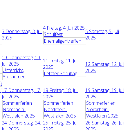
4
Freitag, 4. Juli 2025
3
Donnerstag, 3. Juli
5
Samstag, 5. Juli
Schulfest
2025
2025
Ehemaligentreffen
10
Donnerstag, 10.
11
Freitag, 11. Juli
Juli 2025
12
Samstag, 12. Juli
2025
Unterricht,
2025
Letzter Schultag
Aufräumen
)
i
17
Donnerstag, 17.
18
Freitag, 18. Juli
19
Samstag, 19. Juli
Juli 2025
2025
2025
Sommerferien
Sommerferien
Sommerferien
Nordrhein-
Nordrhein-
Nordrhein-
Westfalen 2025
Westfalen 2025
Westfalen 2025
i
24
Donnerstag, 24.
25
Freitag, 25. Juli
26
Samstag, 26. Juli
Juli 2025
2025
2025