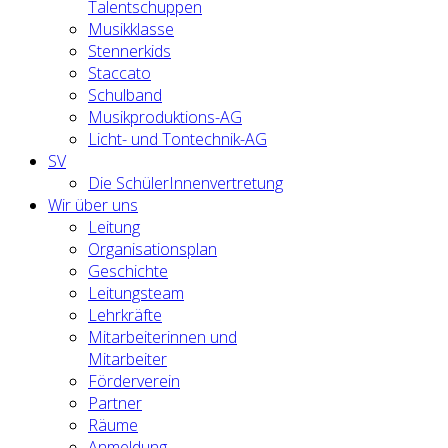
Talentschuppen
Musikklasse
Stennerkids
Staccato
Schulband
Musikproduktions-AG
Licht- und Tontechnik-AG
SV
Die SchülerInnenvertretung
Wir über uns
Leitung
Organisationsplan
Geschichte
Leitungsteam
Lehrkräfte
Mitarbeiterinnen und
Mitarbeiter
Förderverein
Partner
Räume
Anmeldung