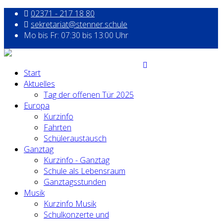
02371 - 217 18 80
sekretariat@stenner.schule
Mo bis Fr: 07:30 bis 13:00 Uhr
Start
Aktuelles
Tag der offenen Tür 2025
Europa
Kurzinfo
Fahrten
Schüleraustausch
Ganztag
Kurzinfo - Ganztag
Schule als Lebensraum
Ganztagsstunden
Musik
Kurzinfo Musik
Schulkonzerte und