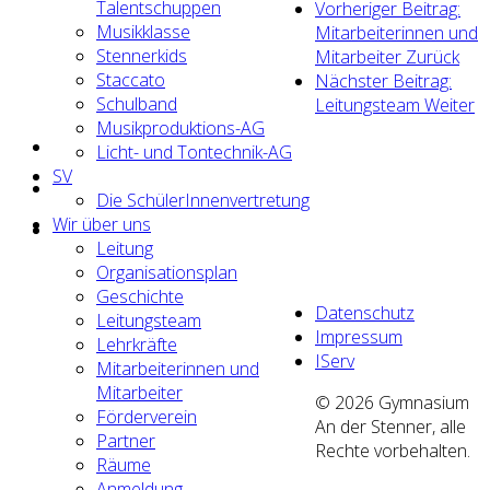
Talentschuppen
Vorheriger Beitrag:
Musikklasse
Mitarbeiterinnen und
Stennerkids
Mitarbeiter
Zurück
Staccato
Nächster Beitrag:
Schulband
Leitungsteam
Weiter
Musikproduktions-AG
Licht- und Tontechnik-AG
SV
Die SchülerInnenvertretung
Wir über uns
Leitung
Organisationsplan
Geschichte
Datenschutz
Leitungsteam
Impressum
Lehrkräfte
IServ
Mitarbeiterinnen und
Mitarbeiter
© 2026 Gymnasium
Förderverein
An der Stenner, alle
Partner
Rechte vorbehalten.
Räume
Anmeldung