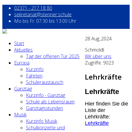
02371 - 217 18 80
sekretariat@stenner.schule
Mo bis Fr: 07:30 bis 13:00 Uhr
28
Aug.,2024
Start
Aktuelles
Schmoldt
Tag der offenen Tür 2025
Wir über uns
Europa
Zugriffe: 9023
Kurzinfo
Lehrkräfte
Fahrten
Schüleraustausch
Ganztag
Lehrkräfte
Kurzinfo - Ganztag
Schule als Lebensraum
Hier finden Sie die
Ganztagsstunden
Liste der
Musik
Lehrkräfte:
Kurzinfo Musik
Lehrkräfte
Schulkonzerte und