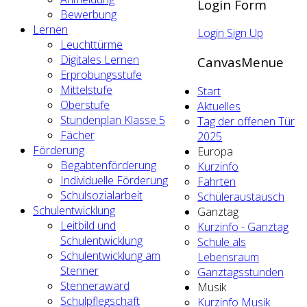
Login Form
Bewerbung
Lernen
Login
Sign Up
Leuchttürme
Digitales Lernen
CanvasMenue
Erprobungsstufe
Mittelstufe
Start
Oberstufe
Aktuelles
Stundenplan Klasse 5
Tag der offenen Tür
Fächer
2025
Förderung
Europa
Begabtenförderung
Kurzinfo
Individuelle Förderung
Fahrten
Schulsozialarbeit
Schüleraustausch
Schulentwicklung
Ganztag
Leitbild und
Kurzinfo - Ganztag
Schulentwicklung
Schule als
Schulentwicklung am
Lebensraum
Stenner
Ganztagsstunden
Stenneraward
Musik
Schulpflegschaft
Kurzinfo Musik