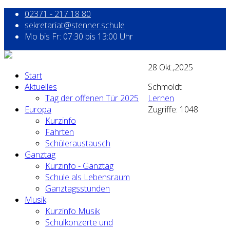
02371 - 217 18 80
sekretariat@stenner.schule
Mo bis Fr: 07:30 bis 13:00 Uhr
28
Okt.,2025
Start
Aktuelles
Schmoldt
Tag der offenen Tür 2025
Lernen
Europa
Zugriffe: 1048
Kurzinfo
Fahrten
Schüleraustausch
Ganztag
Kurzinfo - Ganztag
Schule als Lebensraum
Ganztagsstunden
Musik
Kurzinfo Musik
Schulkonzerte und