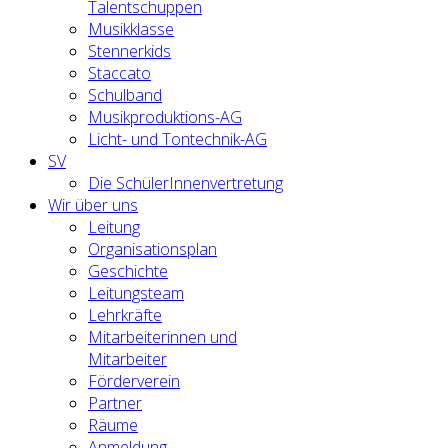
Talentschuppen
Musikklasse
Stennerkids
Staccato
Schulband
Musikproduktions-AG
Licht- und Tontechnik-AG
SV
Die SchülerInnenvertretung
Wir über uns
Leitung
Organisationsplan
Geschichte
Leitungsteam
Lehrkräfte
Mitarbeiterinnen und
Mitarbeiter
Förderverein
Partner
Räume
Anmeldung