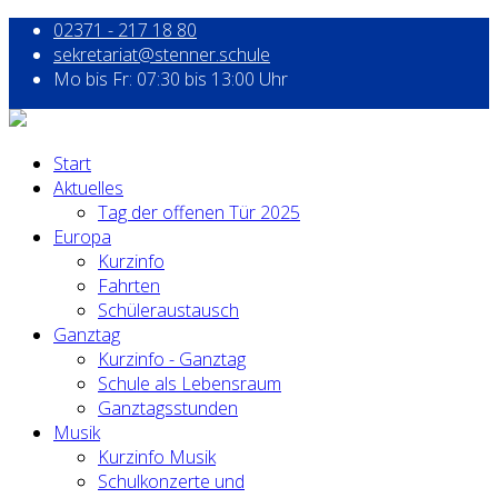
02371 - 217 18 80
sekretariat@stenner.schule
Mo bis Fr: 07:30 bis 13:00 Uhr
Start
Aktuelles
Tag der offenen Tür 2025
Europa
Kurzinfo
Fahrten
Schüleraustausch
Ganztag
Kurzinfo - Ganztag
Schule als Lebensraum
Ganztagsstunden
Musik
Kurzinfo Musik
Schulkonzerte und