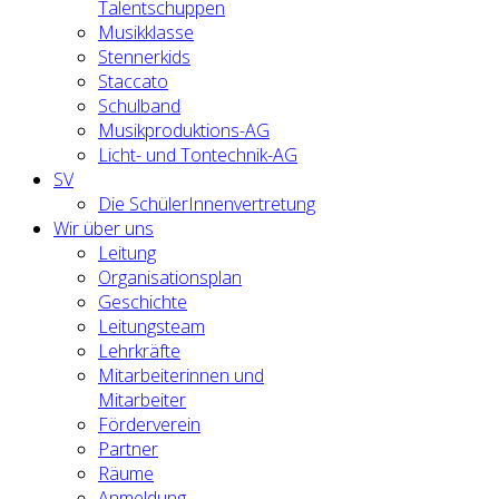
Talentschuppen
Musikklasse
Stennerkids
Staccato
Schulband
Musikproduktions-AG
Licht- und Tontechnik-AG
SV
Die SchülerInnenvertretung
Wir über uns
Leitung
Organisationsplan
Geschichte
Leitungsteam
Lehrkräfte
Mitarbeiterinnen und
Mitarbeiter
Förderverein
Partner
Räume
Anmeldung