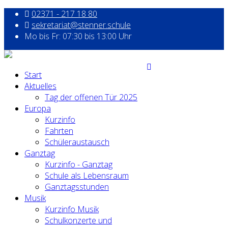
02371 - 217 18 80
sekretariat@stenner.schule
Mo bis Fr: 07:30 bis 13:00 Uhr
Start
Aktuelles
Tag der offenen Tür 2025
Europa
Kurzinfo
Fahrten
Schüleraustausch
Ganztag
Kurzinfo - Ganztag
Schule als Lebensraum
Ganztagsstunden
Musik
Kurzinfo Musik
Schulkonzerte und