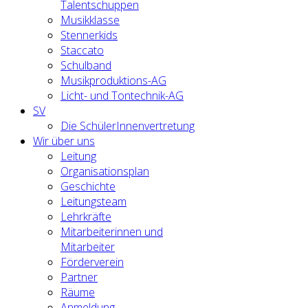
Talentschuppen
Musikklasse
Stennerkids
Staccato
Schulband
Musikproduktions-AG
Licht- und Tontechnik-AG
SV
Die SchülerInnenvertretung
Wir über uns
Leitung
Organisationsplan
Geschichte
Leitungsteam
Lehrkräfte
Mitarbeiterinnen und
Mitarbeiter
Förderverein
Partner
Räume
Anmeldung