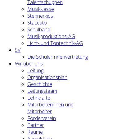
Talentschuppen
Musikklasse
Stennerkids
Staccato
Schulband
Musikproduktions-AG
Licht- und Tontechnik-AG
SV
Die SchülerInnenvertretung
Wir über uns
Leitung
Organisationsplan
Geschichte
Leitungsteam
Lehrkräfte
Mitarbeiterinnen und
Mitarbeiter
Förderverein
Partner
Räume
Anmeldung