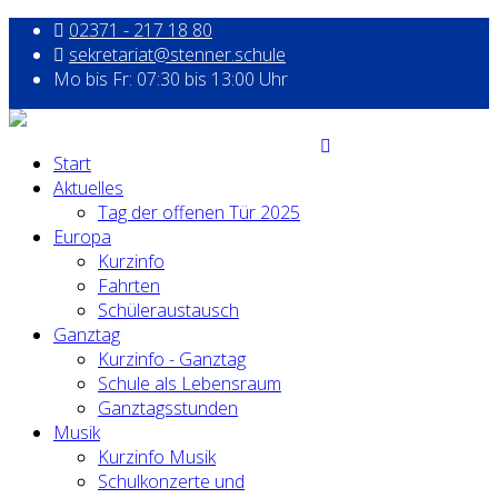
02371 - 217 18 80
sekretariat@stenner.schule
Mo bis Fr: 07:30 bis 13:00 Uhr
Start
Aktuelles
Tag der offenen Tür 2025
Europa
Kurzinfo
Fahrten
Schüleraustausch
Ganztag
Kurzinfo - Ganztag
Schule als Lebensraum
Ganztagsstunden
Musik
Kurzinfo Musik
Schulkonzerte und