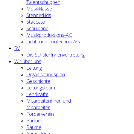
Talentschuppen
Musikklasse
Stennerkids
Staccato
Schulband
Musikproduktions-AG
Licht- und Tontechnik-AG
SV
Die SchülerInnenvertretung
Wir über uns
Leitung
Organisationsplan
Geschichte
Leitungsteam
Lehrkräfte
Mitarbeiterinnen und
Mitarbeiter
Förderverein
Partner
Räume
Anmeldung