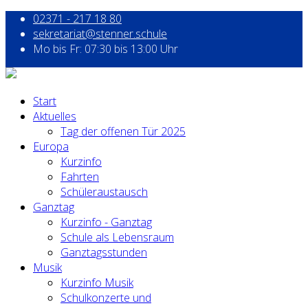
02371 - 217 18 80
sekretariat@stenner.schule
Mo bis Fr: 07:30 bis 13:00 Uhr
Start
Aktuelles
Tag der offenen Tür 2025
Europa
Kurzinfo
Fahrten
Schüleraustausch
Ganztag
Kurzinfo - Ganztag
Schule als Lebensraum
Ganztagsstunden
Musik
Kurzinfo Musik
Schulkonzerte und