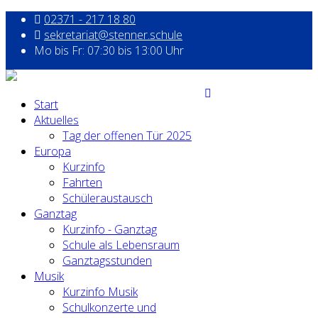
02371 - 217 18 80
sekretariat@stenner.schule
Mo bis Fr: 07:30 bis 13:00 Uhr
Start
Aktuelles
Tag der offenen Tür 2025
Europa
Kurzinfo
Fahrten
Schüleraustausch
Ganztag
Kurzinfo - Ganztag
Schule als Lebensraum
Ganztagsstunden
Musik
Kurzinfo Musik
Schulkonzerte und