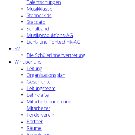
Talentschuppen
Musikklasse
Stennerkids
Staccato
Schulband
Musikproduktions-AG
Licht- und Tontechnik-AG
SV
Die SchülerInnenvertretung
Wir über uns
Leitung
Organisationsplan
Geschichte
Leitungsteam
Lehrkräfte
Mitarbeiterinnen und
Mitarbeiter
Förderverein
Partner
Räume
Anmeldung