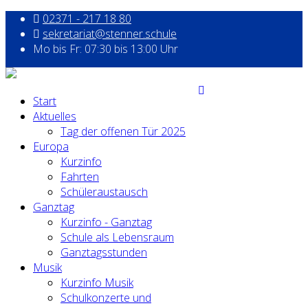
02371 - 217 18 80
sekretariat@stenner.schule
Mo bis Fr: 07:30 bis 13:00 Uhr
Start
Aktuelles
Tag der offenen Tür 2025
Europa
Kurzinfo
Fahrten
Schüleraustausch
Ganztag
Kurzinfo - Ganztag
Schule als Lebensraum
Ganztagsstunden
Musik
Kurzinfo Musik
Schulkonzerte und