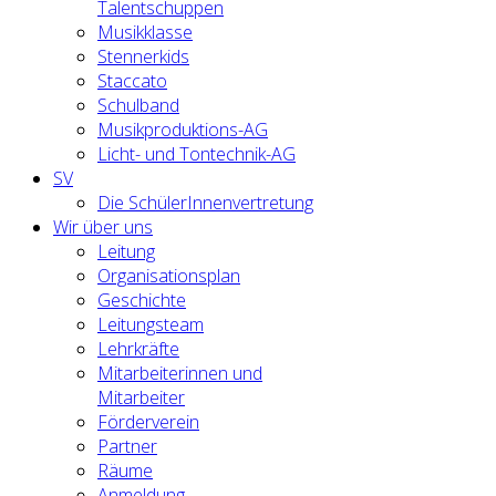
Talentschuppen
Musikklasse
Stennerkids
Staccato
Schulband
Musikproduktions-AG
Licht- und Tontechnik-AG
SV
Die SchülerInnenvertretung
Wir über uns
Leitung
Organisationsplan
Geschichte
Leitungsteam
Lehrkräfte
Mitarbeiterinnen und
Mitarbeiter
Förderverein
Partner
Räume
Anmeldung