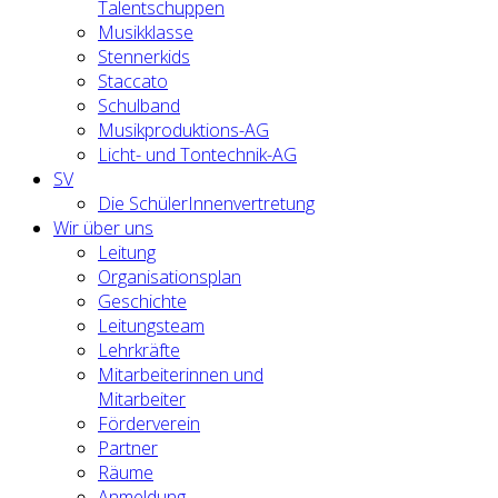
Talentschuppen
Musikklasse
Stennerkids
Staccato
Schulband
Musikproduktions-AG
Licht- und Tontechnik-AG
SV
Die SchülerInnenvertretung
Wir über uns
Leitung
Organisationsplan
Geschichte
Leitungsteam
Lehrkräfte
Mitarbeiterinnen und
Mitarbeiter
Förderverein
Partner
Räume
Anmeldung