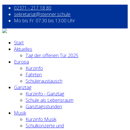
02371 - 217 18 80
sekretariat@stenner.schule
Mo bis Fr: 07:30 bis 13:00 Uhr
Start
Aktuelles
Tag der offenen Tür 2025
Europa
Kurzinfo
Fahrten
Schüleraustausch
Ganztag
Kurzinfo - Ganztag
Schule als Lebensraum
Ganztagsstunden
Musik
Kurzinfo Musik
Schulkonzerte und