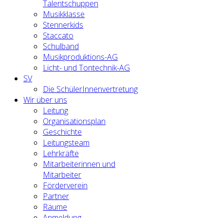
Talentschuppen
Musikklasse
Stennerkids
Staccato
Schulband
Musikproduktions-AG
Licht- und Tontechnik-AG
SV
Die SchülerInnenvertretung
Wir über uns
Leitung
Organisationsplan
Geschichte
Leitungsteam
Lehrkräfte
Mitarbeiterinnen und
Mitarbeiter
Förderverein
Partner
Räume
Anmeldung