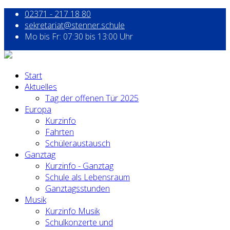
02371 - 217 18 80
sekretariat@stenner.schule
Mo bis Fr: 07:30 bis 13:00 Uhr
Start
Aktuelles
Tag der offenen Tür 2025
Europa
Kurzinfo
Fahrten
Schüleraustausch
Ganztag
Kurzinfo - Ganztag
Schule als Lebensraum
Ganztagsstunden
Musik
Kurzinfo Musik
Schulkonzerte und