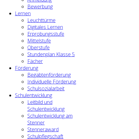
Bewerbung
Lernen
Leuchttürme
Digitales Lernen
Erprobungsstufe
Mittelstufe
Oberstufe
Stundenplan Klasse 5
Fächer
Förderung
Begabtenförderung
Individuelle Förderung
Schulsozialarbeit
Schulentwicklung
Leitbild und
Schulentwicklung
Schulentwicklung am
Stenner
Stenneraward
Schulpflegschaft