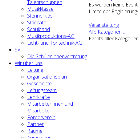
Talentschuppen
Es wurden keine Even
Musikklasse
Limite der Paginierungs
Stennerkids
Staccato
Veranstaltung
Schulband
Alle Kategorien ...
Musikproduktions-AG
Events aller Kategorie
Licht- und Tontechnik-AG
SV
Die SchülerInnenvertretung
Wir über uns
Leitung
Organisationsplan
Geschichte
Leitungsteam
Lehrkräfte
Mitarbeiterinnen und
Mitarbeiter
Förderverein
Partner
Räume
Anmeldung