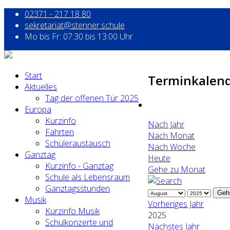
02371 - 217 18 80
sekretariat@stenner.schule
Mo bis Fr: 07:30 bis 13:00 Uhr
Start
Terminkalen
Aktuelles
Tag der offenen Tür 2025
Europa
Kurzinfo
Nach Jahr
Fahrten
Nach Monat
Schüleraustausch
Nach Woche
Ganztag
Heute
Kurzinfo - Ganztag
Gehe zu Monat
Schule als Lebensraum
Ganztagsstunden
Geh
Musik
Vorheriges Jahr
Kurzinfo Musik
2025
Schulkonzerte und
Nächstes Jahr