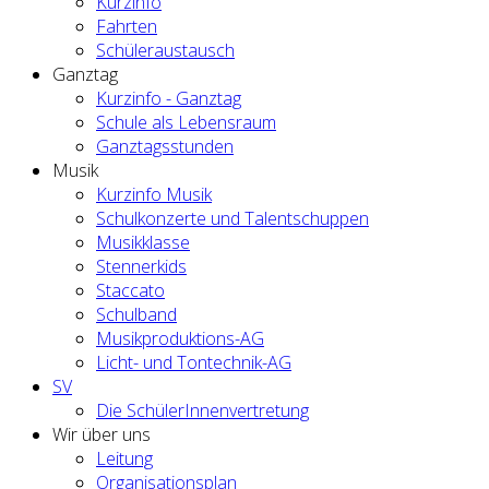
Kurzinfo
Fahrten
Schüleraustausch
Ganztag
Kurzinfo - Ganztag
Schule als Lebensraum
Ganztagsstunden
Musik
Kurzinfo Musik
Schulkonzerte und Talentschuppen
Musikklasse
Stennerkids
Staccato
Schulband
Musikproduktions-AG
Licht- und Tontechnik-AG
SV
Die SchülerInnenvertretung
Wir über uns
Leitung
Organisationsplan