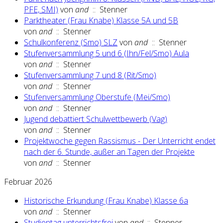
PFE, SMI)
von
and
:: Stenner
Parktheater (Frau Knabe) Klasse 5A und 5B
von
and
:: Stenner
Schulkonferenz (Smo) SLZ
von
and
:: Stenner
Stufenversammlung 5 und 6 (Ihn/Fel/Smo) Aula
von
and
:: Stenner
Stufenversammlung 7 und 8 (Rit/Smo)
von
and
:: Stenner
Stufenversammlung Oberstufe (Mei/Smo)
von
and
:: Stenner
Jugend debattiert Schulwettbewerb (Vag)
von
and
:: Stenner
Projektwoche gegen Rassismus - Der Unterricht endet
nach der 6. Stunde, außer an Tagen der Projekte
von
and
:: Stenner
Februar 2026
Historische Erkundung (Frau Knabe) Klasse 6a
von
and
:: Stenner
Studientag unterrichtsfrei
von
and
:: Stenner