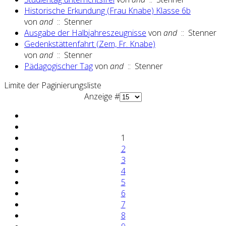
Historische Erkundung (Frau Knabe) Klasse 6b
von
and
:: Stenner
Ausgabe der Halbjahreszeugnisse
von
and
:: Stenner
Gedenkstättenfahrt (Zem, Fr. Knabe)
von
and
:: Stenner
Pädagogischer Tag
von
and
:: Stenner
Limite der Paginierungsliste
Anzeige #
1
2
3
4
5
6
7
8