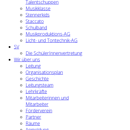
Talentschuppen
Musikklasse
Stennerkids
Staccato
Schulband
Musikproduktions-AG
Licht- und Tontechnik-AG
SV
Die SchülerInnenvertretung
Wir über uns
Leitung
Organisationsplan
Geschichte
Leitungsteam
Lehrkräfte
Mitarbeiterinnen und
Mitarbeiter
Förderverein
Partner
Räume
Anmeldung