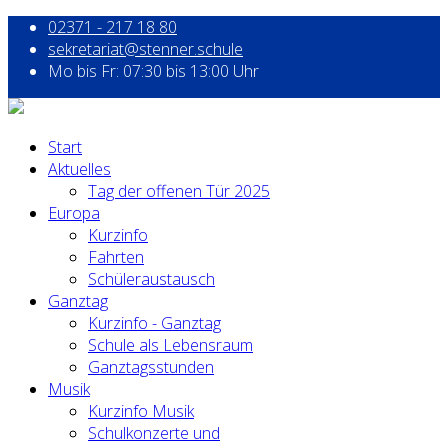
02371 - 217 18 80
sekretariat@stenner.schule
Mo bis Fr: 07:30 bis 13:00 Uhr
Start
Aktuelles
Tag der offenen Tür 2025
Europa
Kurzinfo
Fahrten
Schüleraustausch
Ganztag
Kurzinfo - Ganztag
Schule als Lebensraum
Ganztagsstunden
Musik
Kurzinfo Musik
Schulkonzerte und