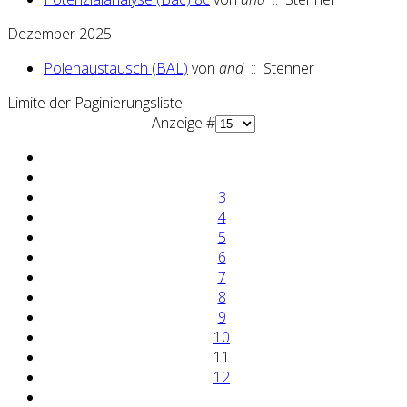
Dezember 2025
Polenaustausch (BAL)
von
and
:: Stenner
Limite der Paginierungsliste
Anzeige #
3
4
5
6
7
8
9
10
11
12