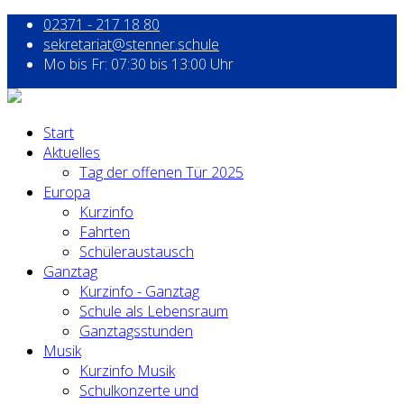
02371 - 217 18 80
sekretariat@stenner.schule
Mo bis Fr: 07:30 bis 13:00 Uhr
Start
Aktuelles
Tag der offenen Tür 2025
Europa
Kurzinfo
Fahrten
Schüleraustausch
Ganztag
Kurzinfo - Ganztag
Schule als Lebensraum
Ganztagsstunden
Musik
Kurzinfo Musik
Schulkonzerte und