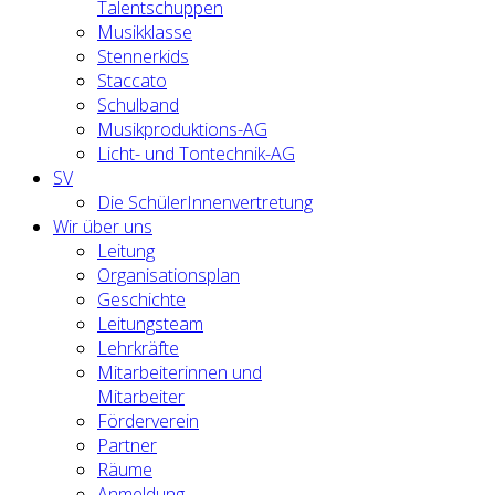
Talentschuppen
Musikklasse
Stennerkids
Staccato
Schulband
Musikproduktions-AG
Licht- und Tontechnik-AG
SV
Die SchülerInnenvertretung
Wir über uns
Leitung
Organisationsplan
Geschichte
Leitungsteam
Lehrkräfte
Mitarbeiterinnen und
Mitarbeiter
Förderverein
Partner
Räume
Anmeldung