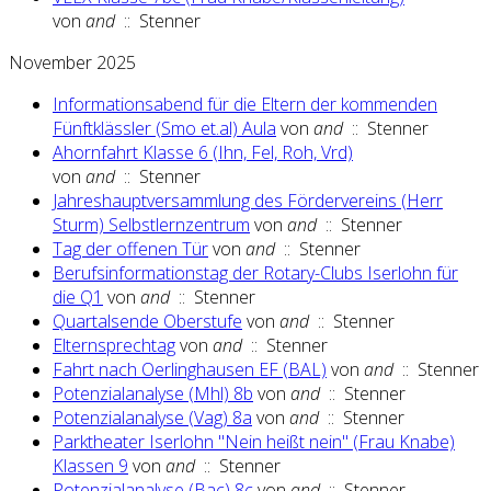
von
and
:: Stenner
November 2025
Informationsabend für die Eltern der kommenden
Fünftklässler (Smo et.al) Aula
von
and
:: Stenner
Ahornfahrt Klasse 6 (Ihn, Fel, Roh, Vrd)
von
and
:: Stenner
Jahreshauptversammlung des Fördervereins (Herr
Sturm) Selbstlernzentrum
von
and
:: Stenner
Tag der offenen Tür
von
and
:: Stenner
Berufsinformationstag der Rotary-Clubs Iserlohn für
die Q1
von
and
:: Stenner
Quartalsende Oberstufe
von
and
:: Stenner
Elternsprechtag
von
and
:: Stenner
Fahrt nach Oerlinghausen EF (BAL)
von
and
:: Stenner
Potenzialanalyse (Mhl) 8b
von
and
:: Stenner
Potenzialanalyse (Vag) 8a
von
and
:: Stenner
Parktheater Iserlohn "Nein heißt nein" (Frau Knabe)
Klassen 9
von
and
:: Stenner
Potenzialanalyse (Bac) 8c
von
and
:: Stenner