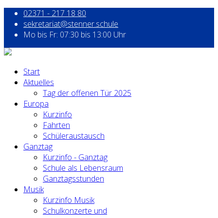
02371 - 217 18 80
sekretariat@stenner.schule
Mo bis Fr: 07:30 bis 13:00 Uhr
Start
Aktuelles
Tag der offenen Tür 2025
Europa
Kurzinfo
Fahrten
Schüleraustausch
Ganztag
Kurzinfo - Ganztag
Schule als Lebensraum
Ganztagsstunden
Musik
Kurzinfo Musik
Schulkonzerte und