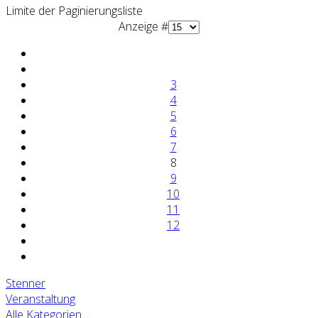
Limite der Paginierungsliste
Anzeige #
3
4
5
6
7
8
9
10
11
12
Stenner
Veranstaltung
Alle Kategorien ...