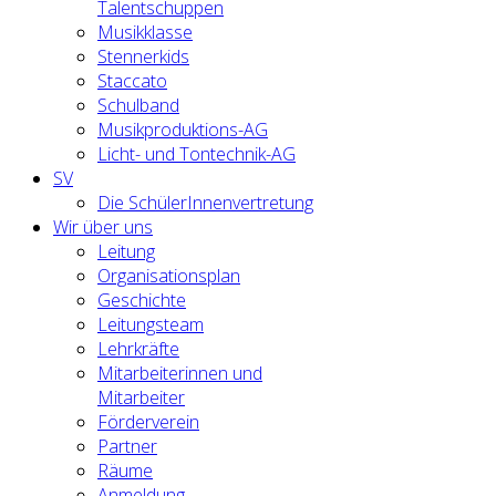
Talentschuppen
Musikklasse
Stennerkids
Staccato
Schulband
Musikproduktions-AG
Licht- und Tontechnik-AG
SV
Die SchülerInnenvertretung
Wir über uns
Leitung
Organisationsplan
Geschichte
Leitungsteam
Lehrkräfte
Mitarbeiterinnen und
Mitarbeiter
Förderverein
Partner
Räume
Anmeldung