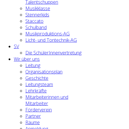
Talentschuppen
Musikklasse
Stennerkids
Staccato
Schulband
Musikproduktions-AG
Licht- und Tontechnik-AG
SV
Die SchülerInnenvertretung
Wir über uns
Leitung
Organisationsplan
Geschichte
Leitungsteam
Lehrkräfte
Mitarbeiterinnen und
Mitarbeiter
Förderverein
Partner
Räume
Anmeldung