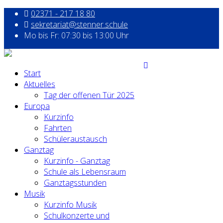
02371 - 217 18 80
sekretariat@stenner.schule
Mo bis Fr: 07:30 bis 13:00 Uhr
Start
Aktuelles
Tag der offenen Tür 2025
Europa
Kurzinfo
Fahrten
Schüleraustausch
Ganztag
Kurzinfo - Ganztag
Schule als Lebensraum
Ganztagsstunden
Musik
Kurzinfo Musik
Schulkonzerte und