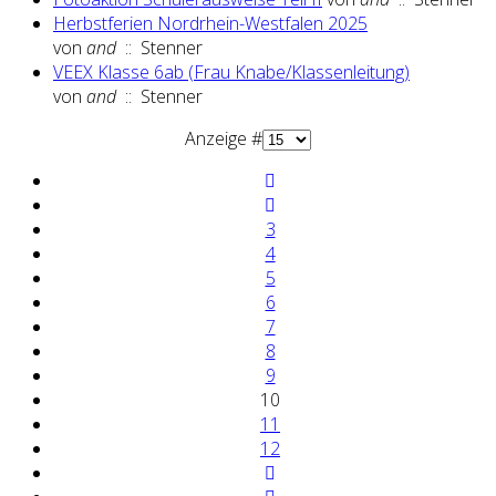
Herbstferien Nordrhein-Westfalen 2025
von
and
:: Stenner
VEEX Klasse 6ab (Frau Knabe/Klassenleitung)
von
and
:: Stenner
Limite der Paginierungsliste
Anzeige #
3
4
5
6
7
8
9
10
11
12