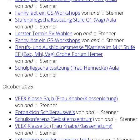
von
and
:: Stenner
Fanny lädt ein GS-Workshops
von
and
:: Stenner
Stufenpflegschaftssitzung Stufe Q1 (Vag) Aula
von
and
:: Stenner
Letzter Termin SV-Wahlen
von
and
:: Stenner
Fanny lädt ein GS-Workshops
von
and
:: Stenner
Berufs- und Ausbildungsmesse "Karriere im MK" Stufe
EF (Bac, Mhl, Vag) Grohe Forum Hemer
von
and
:: Stenner
Schulpflegschaftssitzung (Frau Hennecke) Aula
von
and
:: Stenner
Oktober 2025
VEEX Klasse 5a, b (Frau Knabe/Klassenleitung)
von
and
:: Stenner
Fotoaktion Schülerausweis
von
and
:: Stenner
Schulkonferenz (Selbstlernzentrum)
von
and
:: Stenner
VEEX Klasse 5c (Frau Knabe/Klassenleitung)
von
and
:: Stenner
Fotoaktion Schülerausweise Teil II
von
and
:: Stenner